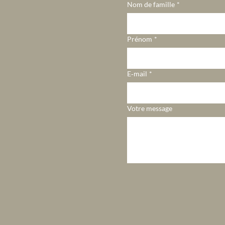
Nom de famille
*
Prénom
*
E‑mail
*
Votre message