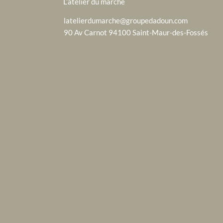
L’atelier du marché
latelierdumarche@groupedadoun.com
90 Av Carnot 94100 Saint-Maur-des-Fossés