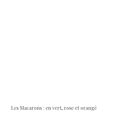
3H30
Pâtisserie, Les Classiques, Geste
technique
Les Macarons : en vert, rose et orangé
Le Chef vous invite à découvrir l’art du macaron à travers
trois saveurs gourmandes.