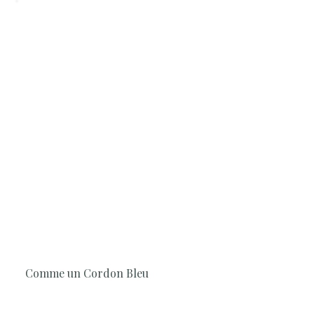
1H30
Cuisine, En famille, Simple et rapide,
Les Classiques
Comme un Cordon Bleu
Le chef vous propose de revisiter ce classique. Simple,
gourmand et accessible à tous.