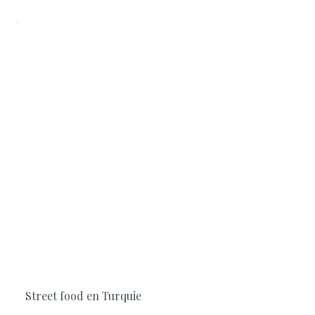
2H30
Cuisine, Simple et rapide, Surprenant,
Saveurs du Monde
Street food en Turquie