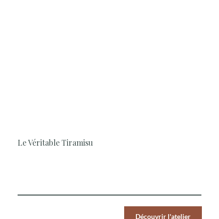
2H30
Pâtisserie, Simple et rapide, Les
Classiques
Le Véritable Tiramisu
Apprenez à réaliser un véritable tiramisu italien pour un
moment immersif et gourmand
Par Pers.
Découvrir l'atelier