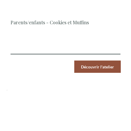
2H00
Cours Parents/Enfants, Pâtisserie,
Simple et rapide, En famille
Parents/enfants - Cookies et Muffins
La Cheffe vous accompagne dans la réalisation de ces
classiques de la pâtisserie maison
Par Pers.
Découvrir l'atelier
35
€