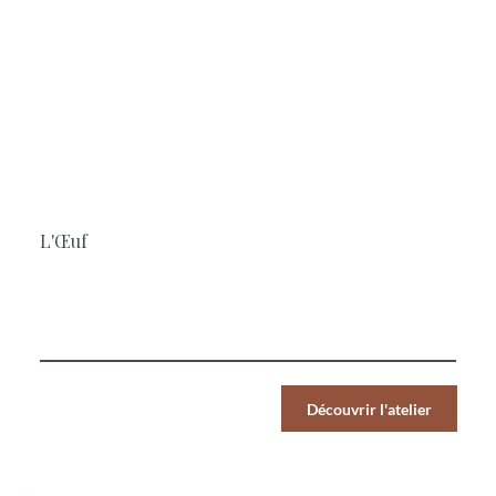
1H30
Cuisine, Simple et rapide, Les
Classiques, Végétarien
L'Œuf
Le Chef vous invite à travailler l’œuf à travers trois
recettes classiques
Par Pers.
Découvrir l'atelier
39
€