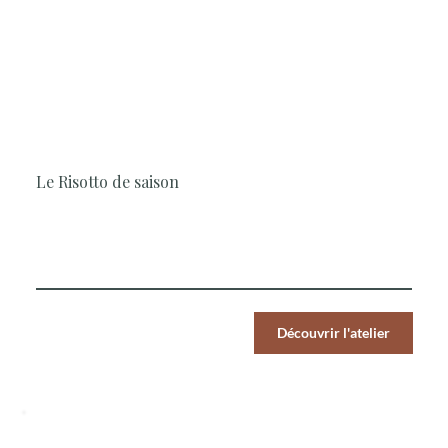
1H30
Cuisine, Simple et rapide, Les
Classiques
Le Risotto de saison
Réalisez un grand classique de la cuisine italienne, autour
des produits de saison
Par Pers.
Découvrir l'atelier
39
€