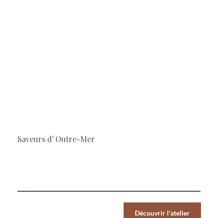
3H30
Cuisine, Sucré-salé, Surprenant,
Saveurs du Monde
Saveurs d' Outre-Mer
Le Chef vous invite à un voyage culinaire aux saveurs
exotiques et ensoleillées.
Par Pers.
Découvrir l'atelier