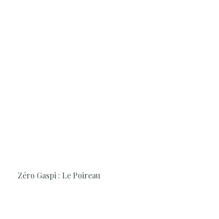
2H30
Cuisine, Simple et rapide, Végétarien,
Anti-gaspi
Zéro Gaspi : Le Poireau
La Cheffe vous propose de redécouvrir le poireau valorisé
de la tête aux pieds, en deux recettes