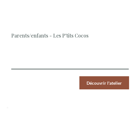
2H00
Pâtisserie, En famille, Simple et rapide,
Cours Parents/Enfants
Parents/enfants - Les P'tits Cocos
Le Chef vous propose de travailler la noix de coco en deux
recettes ludiques et amusantes.
Par Pers.
Découvrir l'atelier
35
€