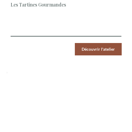
Les Tartines Gourmandes
Le Chef vous propose de réaliser des tartines créatives
pour embellir vos apéritifs dinatoires
Par Pers.
Découvrir l'atelier
39
€