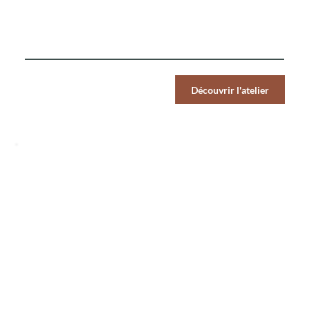
De l'entrée au dessert, le Chef vous propose de travailler
le croustillant à travers trois recettes
Par Pers.
Découvrir l'atelier
89
€