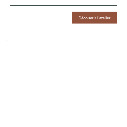
Par Pers.
Découvrir l'atelier
59
€