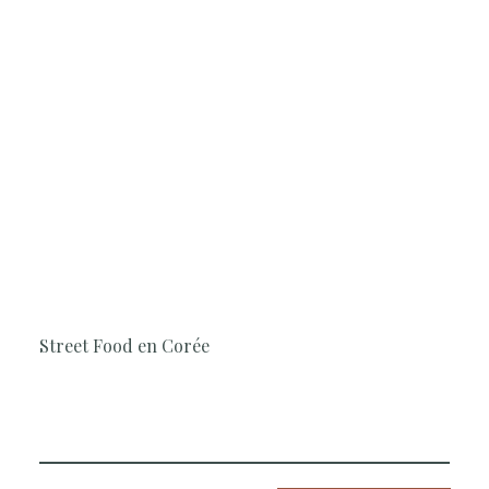
1H30
Cuisine, Simple et rapide, Surprenant,
Saveurs du Monde
Street Food en Corée
La Cheffe vous invite à découvrir une spécialité
incontournable de la street food coréenne.