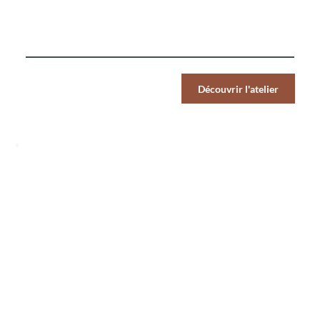
La Cheffe vous initie à deux incontournables de la cuisine
de rue turque
Par Pers.
Découvrir l'atelier
59
€