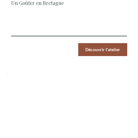
Un Goûter en Bretagne
Le Chef vous propose de découvrir une recette
gourmande aux saveurs bretonnes.
Par Pers.
Découvrir l'atelier
39
€