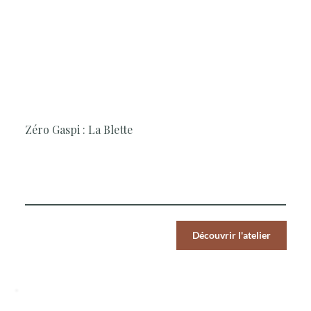
3H30
Cuisine, Surprenant, Végétarien, Anti-
gaspi
Zéro Gaspi : La Blette
La Cheffe vous invite à travailler la blette, déclinée sous
deux recettes salées et une sucrée
Par Pers.
Découvrir l'atelier
89
€