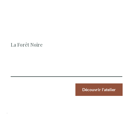
2H30
Pâtisserie, En famille, Les Classiques,
Geste technique
La Forêt Noire
Le Chef vous propose de travailler ce grand classique de
la pâtisserie, technique et gourmand.
Par Pers.
Découvrir l'atelier
59
€