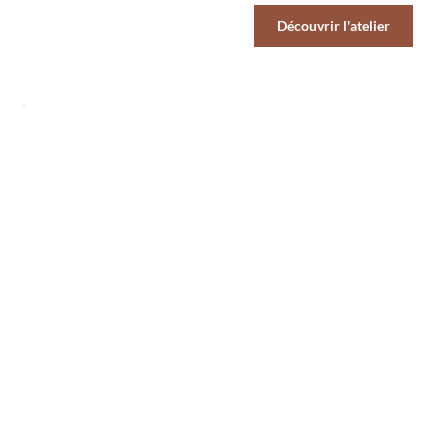
Par Pers.
Découvrir l'atelier
59
€
1H30
Pâtisserie, En famille, Simple et rapide,