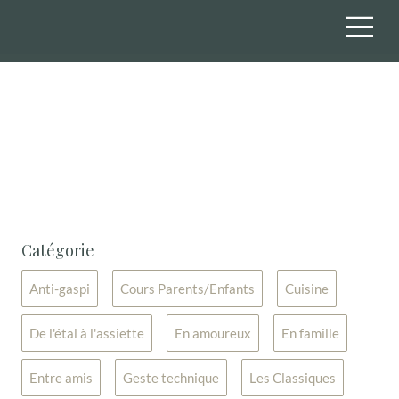
Découvrez nos cours
de cuisine
Catégorie
Anti-gaspi
Cours Parents/Enfants
Cuisine
De l'étal à l'assiette
En amoureux
En famille
Entre amis
Geste technique
Les Classiques