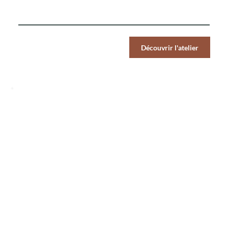
Par Pers.
Découvrir l'atelier
39
€