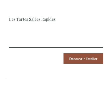
1H30
Cuisine, Simple et rapide, Végétarien
Les Tartes Salées Rapides
Notre Cheffe vous propose la réalisation de deux tartes
salées de la pâte à la dégustation en 1H30
Par Pers.
Découvrir l'atelier
39
€