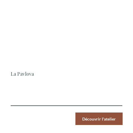
2H30
Pâtisserie, Simple et rapide, En
amoureux, Surprenant
La Pavlova
La Cheffe vous invite à préparer un dessert léger et
gourmand autour de la meringue et des fruits.
Par Pers.
Découvrir l'atelier
59
€