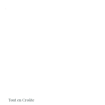
3H30
Cuisine, En famille, Surprenant, Geste
technique
Tout en Croûte