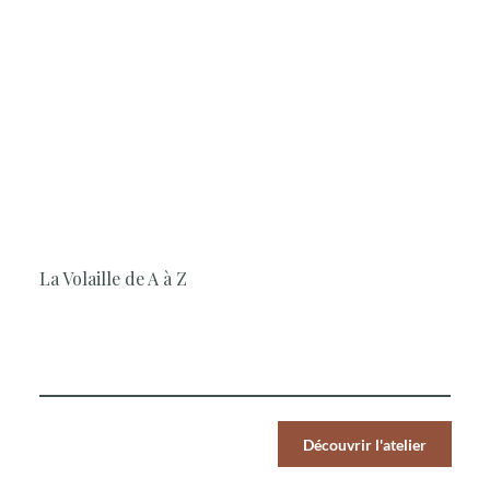
3H30
Cuisine, En famille, Entre amis, Geste
technique
La Volaille de A à Z
Le Chef vous propose de travailler la volaille dans son
intégralité, de la découpe au dressage
Par Pers.
Découvrir l'atelier
89
€