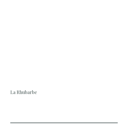
2H30
Cuisine, Simple et rapide, Surprenant,
Sucré-salé
La Rhubarbe
Le Chef vous propose de découvrir comment travailler la
rhubarbe de façon sucrée et salée