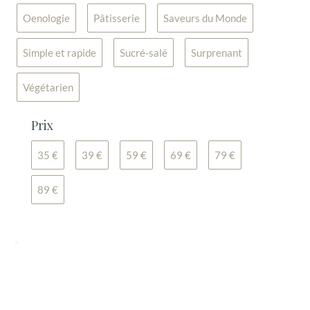
Oenologie
Pâtisserie
Saveurs du Monde
Simple et rapide
Sucré-salé
Surprenant
Végétarien
Prix
35 €
39 €
59 €
69 €
79 €
89 €