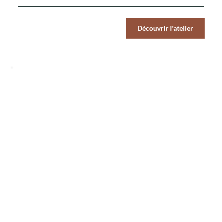
Par Pers.
Découvrir l'atelier
89
€