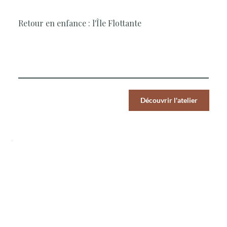
Les Classiques
Retour en enfance : l'Île Flottante
Le Chef vous propose un atelier régressif pour un moment
gourmand et nostalgique
Par Pers.
Découvrir l'atelier
39
€