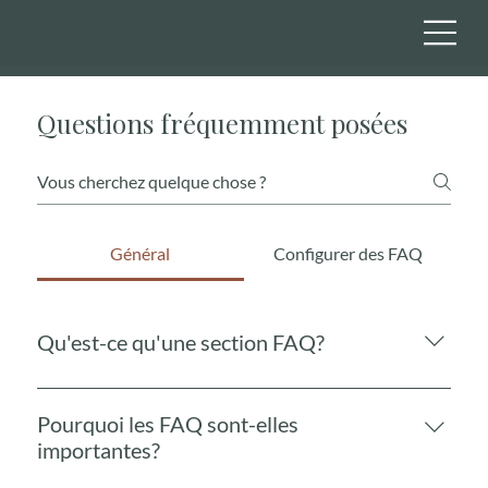
Questions fréquemment posées
Général
Configurer des FAQ
Qu'est-ce qu'une section FAQ?
Une section FAQ peut être utilisée pour répondre
rapidement aux questions fréquemment posées sur
Pourquoi les FAQ sont-elles
votre entreprise. Par exemple, «Proposez-vous la
importantes?
livraison?», «Quelles sont vos heures d'ouverture?»,