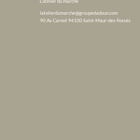
L’atelier du marché
latelierdumarche@groupedadoun.com
90 Av Carnot 94100 Saint-Maur-des-Fossés