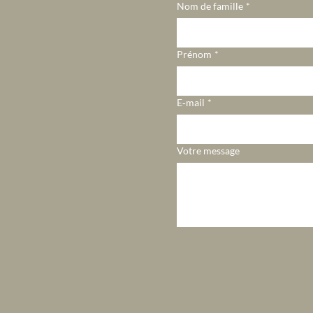
Nom de famille
*
Prénom
*
E‑mail
*
Votre message